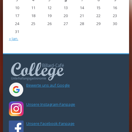
10
11
12
13
14
15
16
17
18
19
20
21
22
23
24
25
26
27
28
29
30
31
« Jan.
Bewerte uns auf Google
Unsere Instagram-Fanpage
Unsere Facebook-Fanpage