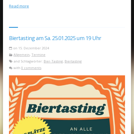
Read more
Biertasting am Sa. 25.01.2025 um 19 Uhr
on 15. Dezember 2024
Allgemein
,
Termine
and Schlagwörter:
Bier-Tasting
,
Biertasting
with
0 comments