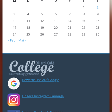
M
D
M
D
F
S
S
1
2
3
4
5
6
7
8
9
10
11
12
13
14
15
16
17
18
19
20
21
22
23
24
25
26
27
28
29
30
« Feb.
Mai »
Bewerte uns auf Google
Unsere Instagram-Fanpage