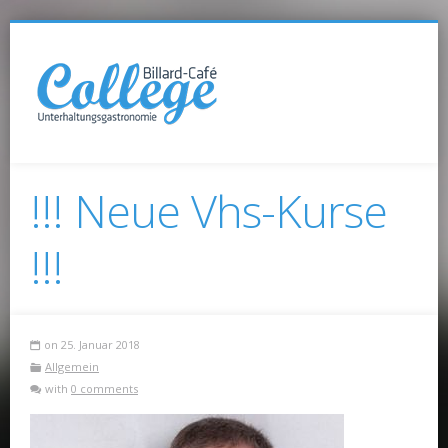
!!! Neue Vhs-Kurse
!!!
on 25. Januar 2018
Allgemein
with
0 comments