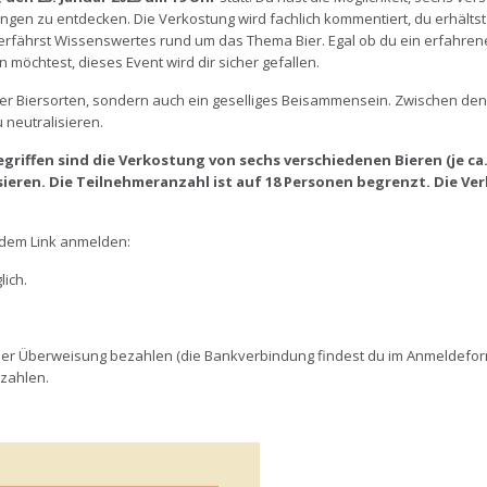
gen zu entdecken. Die Verkostung wird fachlich kommentiert, du erhältst
rfährst Wissenswertes rund um das Thema Bier. Egal ob du ein erfahren
möchtest, dieses Event wird dir sicher gefallen.
ener Biersorten, sondern auch ein geselliges Beisammensein. Zwischen den
neutralisieren.
griffen sind die Verkostung von sechs verschiedenen Bieren (je ca. 0
sieren. Die Teilnehmeranzahl ist auf 18 Personen begrenzt. Die V
ndem Link anmelden:
lich.
er Überweisung bezahlen (die Bankverbindung findest du im Anmeldefor
zahlen.