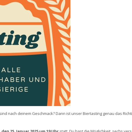
ind nach deinem Geschmack? Dann ist unser Biertasting genau das Richti
 den 25. Januar 2025 um 19 Uhr
statt. Du hast die Möglichkeit, sechs ve