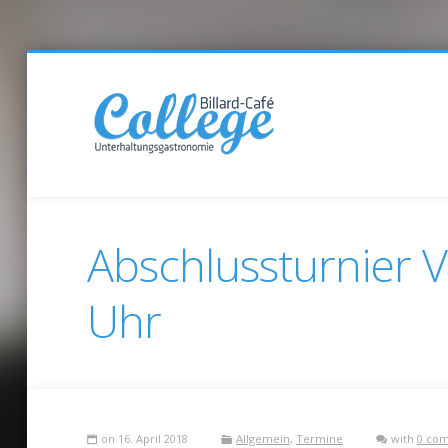
Abschlussturnier 
Uhr
on 16. April 2018
Allgemein
,
Termine
with
0 co