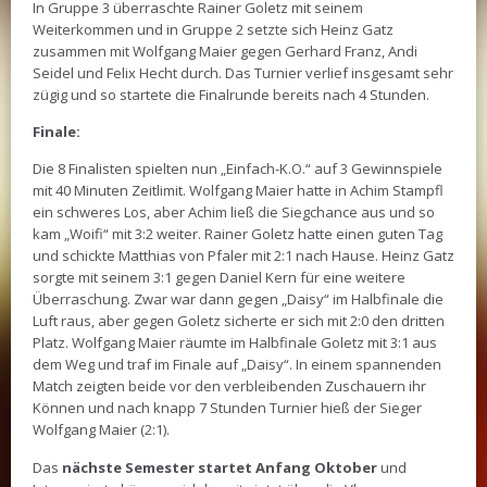
In Gruppe 3 überraschte Rainer Goletz mit seinem
Weiterkommen und in Gruppe 2 setzte sich Heinz Gatz
zusammen mit Wolfgang Maier gegen Gerhard Franz, Andi
Seidel und Felix Hecht durch. Das Turnier verlief insgesamt sehr
zügig und so startete die Finalrunde bereits nach 4 Stunden.
Finale:
Die 8 Finalisten spielten nun „Einfach-K.O.“ auf 3 Gewinnspiele
mit 40 Minuten Zeitlimit. Wolfgang Maier hatte in Achim Stampfl
ein schweres Los, aber Achim ließ die Siegchance aus und so
kam „Woifi“ mit 3:2 weiter. Rainer Goletz hatte einen guten Tag
und schickte Matthias von Pfaler mit 2:1 nach Hause. Heinz Gatz
sorgte mit seinem 3:1 gegen Daniel Kern für eine weitere
Überraschung. Zwar war dann gegen „Daisy“ im Halbfinale die
Luft raus, aber gegen Goletz sicherte er sich mit 2:0 den dritten
Platz. Wolfgang Maier räumte im Halbfinale Goletz mit 3:1 aus
dem Weg und traf im Finale auf „Daisy“. In einem spannenden
Match zeigten beide vor den verbleibenden Zuschauern ihr
Können und nach knapp 7 Stunden Turnier hieß der Sieger
Wolfgang Maier (2:1).
Das
nächste Semester startet Anfang Oktober
und