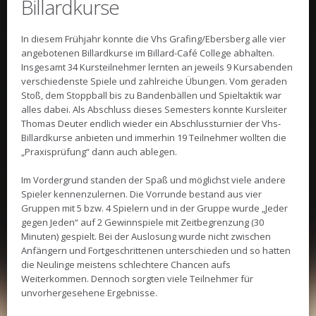
Billardkurse
In diesem Frühjahr konnte die Vhs Grafing/Ebersberg alle vier
angebotenen Billardkurse im Billard-Café College abhalten.
Insgesamt 34 Kursteilnehmer lernten an jeweils 9 Kursabenden
verschiedenste Spiele und zahlreiche Übungen. Vom geraden
Stoß, dem Stoppball bis zu Bandenbällen und Spieltaktik war
alles dabei. Als Abschluss dieses Semesters konnte Kursleiter
Thomas Deuter endlich wieder ein Abschlussturnier der Vhs-
Billardkurse anbieten und immerhin 19 Teilnehmer wollten die
„Praxisprüfung“ dann auch ablegen.
Im Vordergrund standen der Spaß und möglichst viele andere
Spieler kennenzulernen. Die Vorrunde bestand aus vier
Gruppen mit 5 bzw. 4 Spielern und in der Gruppe wurde „Jeder
gegen Jeden“ auf 2 Gewinnspiele mit Zeitbegrenzung (30
Minuten) gespielt. Bei der Auslosung wurde nicht zwischen
Anfängern und Fortgeschrittenen unterschieden und so hatten
die Neulinge meistens schlechtere Chancen aufs
Weiterkommen. Dennoch sorgten viele Teilnehmer für
unvorhergesehene Ergebnisse.