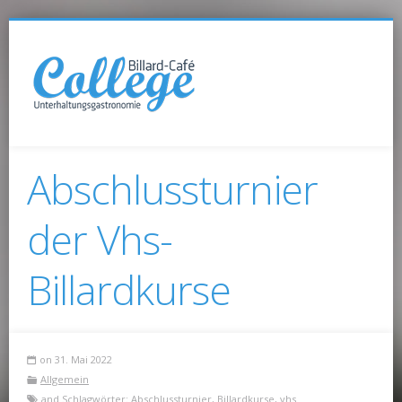
Abschlussturnier
der Vhs-
Billardkurse
on 31. Mai 2022
Allgemein
and Schlagwörter:
Abschlussturnier
,
Billardkurse
,
vhs