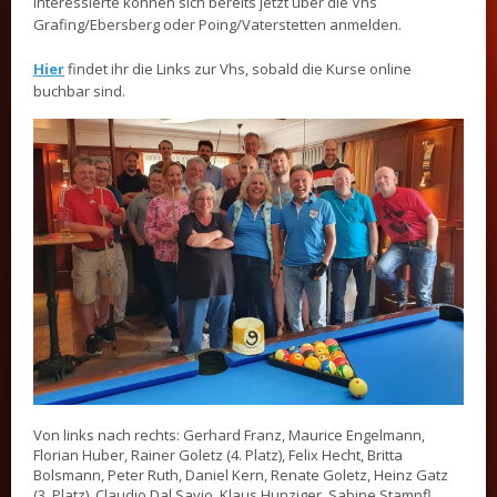
Interessierte können sich bereits jetzt über die Vhs
Grafing/Ebersberg oder Poing/Vaterstetten anmelden.
Hier
findet ihr die Links zur Vhs, sobald die Kurse online
buchbar sind.
Von links nach rechts: Gerhard Franz, Maurice Engelmann,
Florian Huber, Rainer Goletz (4. Platz), Felix Hecht, Britta
Bolsmann, Peter Ruth, Daniel Kern, Renate Goletz, Heinz Gatz
(3. Platz), Claudio Dal Savio, Klaus Hunziger, Sabine Stampfl,