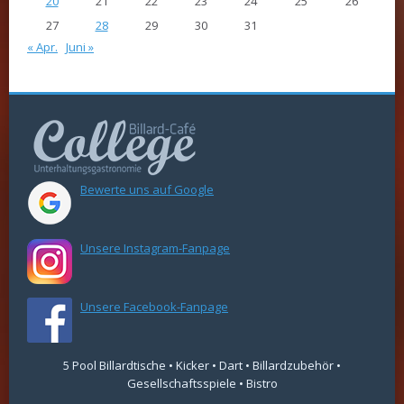
20
21
22
23
24
25
26
27
28
29
30
31
« Apr.
Juni »
Bewerte uns auf Google
Unsere Instagram-Fanpage
Unsere Facebook-Fanpage
5 Pool Billardtische • Kicker • Dart • Billardzubehör •
Gesellschaftsspiele • Bistro