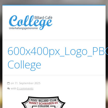
600x400px_Logo_PB
College
on 11. September 2025
with
0 comments