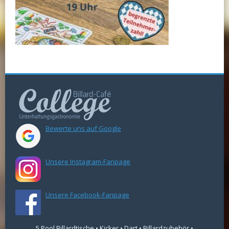
Bewerte uns auf Google
Unsere Instagram-Fanpage
Unsere Facebook-Fanpage
5 Pool Billardtische • Kicker • Dart • Billardzubehör •