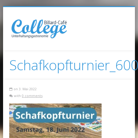
Schafkopfturnier_60
on 3. Mai 2022
with
0 comments