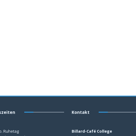
szeiten
Kontakt
o. Ruhetag
Billard-Café College