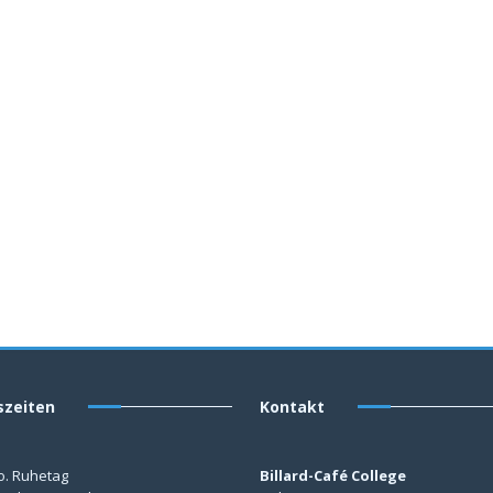
szeiten
Kontakt
o. Ruhetag
Billard-Café College