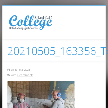
20210505_163356_To
on 19. Mai 2021
with
0 comments