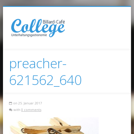
preacher-
621562_640
on 25. Januar 2017
with
0 comments