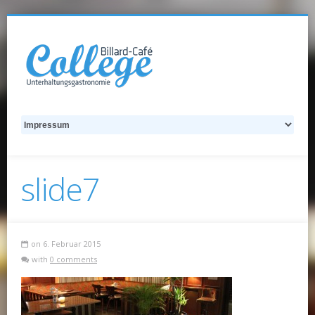
slide7
on 6. Februar 2015
with
0 comments