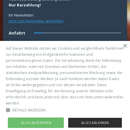
Nur Barzahlung!
Ihr Newsletter:
Jetzt zum Newsletter anmelden
Anfahrt
×
Auf dieser Website nutzen wir Cookies und vergleichbare Funktionen
zur Verarbeitung von Endgeräteinformationen und
personenbezogenen Daten. Die Verarbeitung dient der Einbindung
von Inhalten, externen Diensten und Elementen Dritter, der
statistischen Analyse/Messung, personalisierten Werbung sowie der
Einbindung sozialer Medien. Je nach Funktion werden dabei Daten
an Dritte weitergegeben und von diesen verarbeitet. Diese
Einwilligung ist freiwillig, für die Nutzung unserer Website nicht
erforderlich und kann jederzeit über das Icon links unten widerrufen
© Copyright 2025 Billard-Cafe College, all rights reserved. |
werden.
Read more
Datenschutz
DETAILS ANZEIGEN
ALLES AKZEPIEREN
ALLES ABLEHNEN