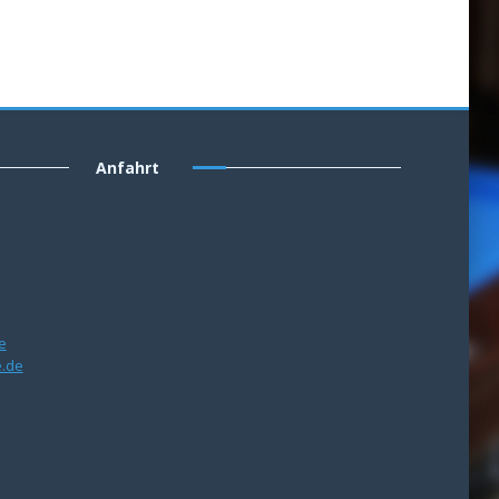
Anfahrt
e
e.de