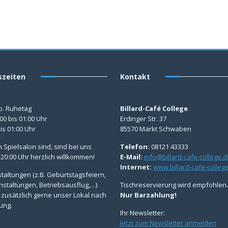
szeiten
Kontakt
o. Ruhetag
Billard-Café College
8:00 bis 01:00 Uhr
Erdinger Str. 37
bis 01:00 Uhr
85570 Markt Schwaben
n Spielsalon sind, sind bei uns
Telefon:
08121 43333
 20:00 Uhr herzlich willkommen!
E-Mail:
info@billard-cafe-college.d
Internet:
www.billard-cafe-colleg
taltungen (z.B. Geburtstagsfeiern,
nstaltungen, Betriebsausflug,…)
Tischreservierung wird empfohlen.
 zusätzlich gerne unser Lokal nach
Nur Barzahlung!
ung.
Ihr Newsletter:
Jetzt zum Newsletter anmelden