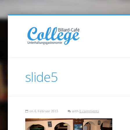
slide5
on 6. Februar 2015
with
0 comments