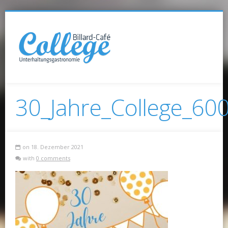
30_Jahre_College_60
on 18. Dezember 2021
with
0 comments