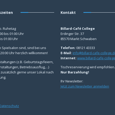
szeiten
Kontakt
o. Ruhetag
Billard-Café College
8:00 bis 01:00 Uhr
Erdinger Str. 37
bis 01:00 Uhr
85570 Markt Schwaben
n Spielsalon sind, sind bei uns
Telefon:
08121 43333
 20:00 Uhr herzlich willkommen!
E-Mail:
info@billard-cafe-college.d
Internet:
www.billard-cafe-colleg
taltungen (z.B. Geburtstagsfeiern,
nstaltungen, Betriebsausflug,…)
Tischreservierung wird empfohlen.
 zusätzlich gerne unser Lokal nach
Nur Barzahlung!
ung.
Ihr Newsletter:
Jetzt zum Newsletter anmelden
Datenschutz