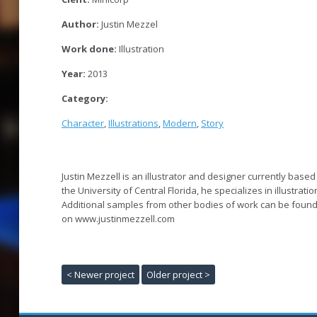
Author:
Justin Mezzel
Work done:
Illustration
Year:
2013
Category:
Character
,
Illustrations
,
Modern
,
Story
Justin Mezzell is an illustrator and designer currently based
the University of Central Florida, he specializes in illustratio
Additional samples from other bodies of work can be foun
on www.justinmezzell.com
< Newer project
Older project >