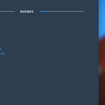
Anfahrt
e
e.de