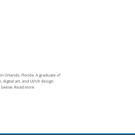
 in Orlando, Florida. A graduate of
n, digital art, and UI/UX design.
d below. Read more