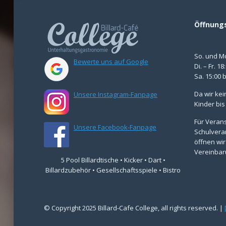
Öffnung
So. und M
Bewerte uns auf Google
Di. – Fr. 1
Sa. 15:00 
Da wir kei
Unsere Instagram-Fanpage
Kinder bis
Für Verans
Unsere Facebook-Fanpage
Schulvera
öffnen wir
Vereinbar
5 Pool Billardtische • Kicker • Dart •
Billardzubehör • Gesellschaftsspiele • Bistro
© Copyright 2025 Billard-Cafe College, all rights reserved. |